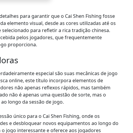
detalhes para garantir que o Cai Shen Fishing fosse
da elemento visual, desde as cores utilizadas até os
elecionado para refletir a rica tradição chinesa.
rcebida pelos jogadores, que frequentemente
ogo proporciona.
doras
erdadeiramente especial são suas mecânicas de jogo
sca online, este título incorpora elementos de
adores não apenas reflexos rápidos, mas também
ado não é apenas uma questão de sorte, mas o
 ao longo da sessão de jogo.
ssão único para o Cai Shen Fishing, onde os
ades e desbloquear novos equipamentos ao longo do
o jogo interessante e oferece aos jogadores