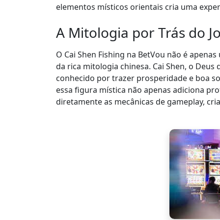
elementos místicos orientais cria uma expe
A Mitologia por Trás do J
O Cai Shen Fishing na BetVou não é apenas 
da rica mitologia chinesa. Cai Shen, o Deus 
conhecido por trazer prosperidade e boa so
essa figura mística não apenas adiciona pr
diretamente as mecânicas de gameplay, cri