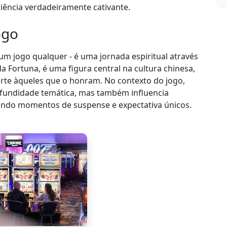
riência verdadeiramente cativante.
ogo
um jogo qualquer - é uma jornada espiritual através
da Fortuna, é uma figura central na cultura chinesa,
rte àqueles que o honram. No contexto do jogo,
ofundidade temática, mas também influencia
ando momentos de suspense e expectativa únicos.