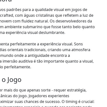
vos padrões para a qualidade visual em jogos de
rafted, com águas cristalinas que refletem a luz de
 movem com fluidez natural. Os desenvolvedores da
um ambiente submarino que fosse tanto belo quanto
ma experiência visual deslumbrante.
enta perfeitamente a experiência visual. Sons
as orientais tradicionais, criando uma atmosfera
 mundo onde a antiguidade encontra a
imersão auditiva é tão importante quanto a visual,
pio perfeitamente.
 o Jogo
r mais do que apenas sorte - requer estratégia,
nicas do jogo. Jogadores experientes
imizar suas chances de sucesso. O timing é crucial: