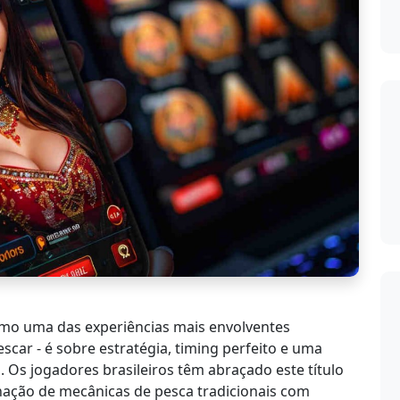
omo uma das experiências mais envolventes
scar - é sobre estratégia, timing perfeito e uma
. Os jogadores brasileiros têm abraçado este título
ação de mecânicas de pesca tradicionais com